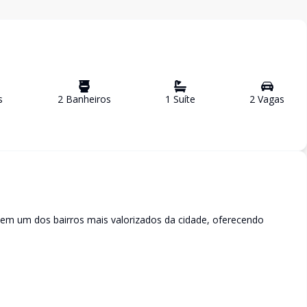
s
2
Banheiro
s
1
Suíte
2
Vaga
s
 em um dos bairros mais valorizados da cidade, oferecendo