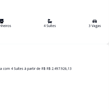
heiro
s
4
Suíte
s
3
Vaga
s
 com 4 Suítes à partir de R$ R$ 2.497.926,13