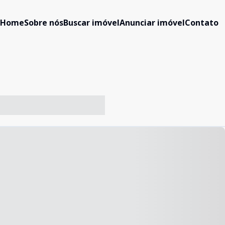
Home
Sobre nós
Buscar imóvel
Anunciar imóvel
Contato
-- ----- ----- --- ------