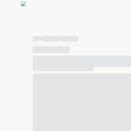
----
----- -----
----- -----
----
-----
---- ------
----- ----- -- ------ ---- ---- -- ---
----- ----- -- ------ ----- ----- -- ------