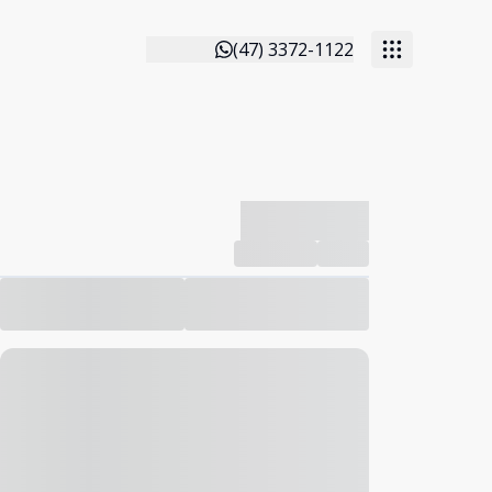
(47) 3372-1122
-------------
Compartilhar
Favorito