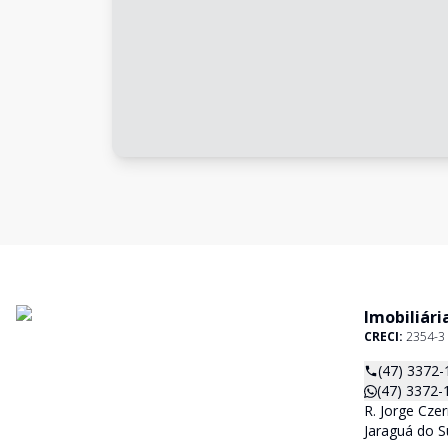
Imobiliári
CRECI:
2354-3
(47) 3372-
(47) 3372-
R. Jorge Czer
Jaraguá do S