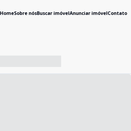
Home
Sobre nós
Buscar imóvel
Anunciar imóvel
Contato
-- ----- ----- --- ------