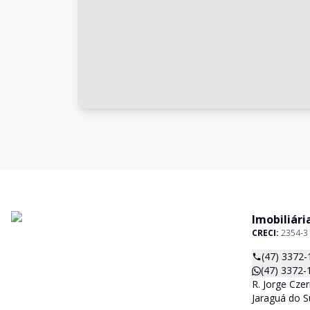
Imobiliári
CRECI:
2354-3
(47) 3372-
(47) 3372-
R. Jorge Czer
Jaraguá do S