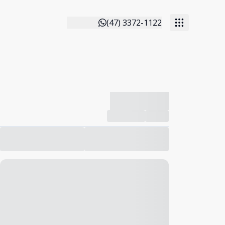
(47) 3372-1122
-------------
Compartilhar
Favorito