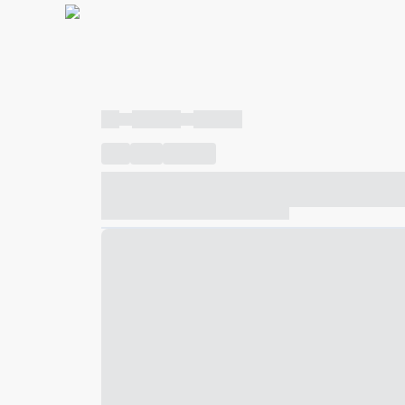
----
----- -----
----- -----
----
-----
---- ------
----- ----- -- ------ ---- ---- -- ---
----- ----- -- ------ ----- ----- -- ------