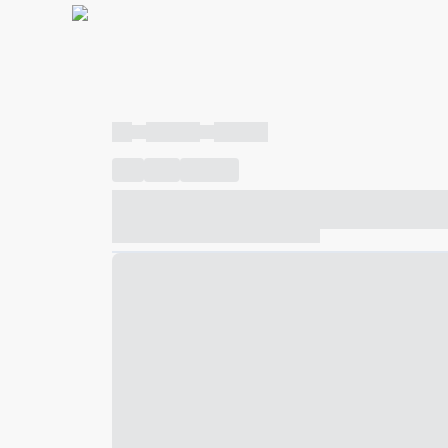
----
----- -----
----- -----
----
-----
---- ------
----- ----- -- ------ ---- ---- -- ---
----- ----- -- ------ ----- ----- -- ------