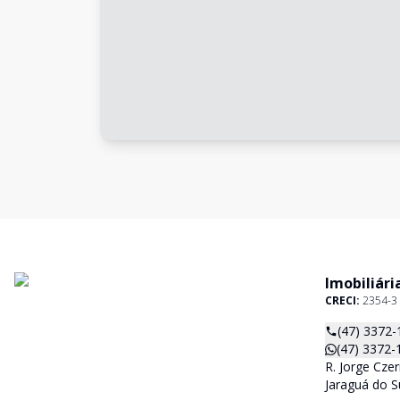
Imobiliári
CRECI:
2354-3
(47) 3372-
(47) 3372-
R. Jorge Czer
Jaraguá do S