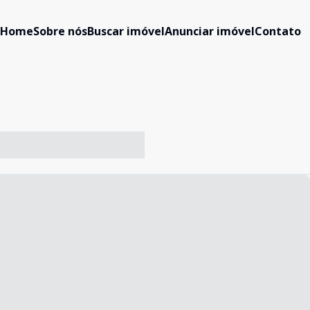
Home
Sobre nós
Buscar imóvel
Anunciar imóvel
Contato
-- ----- ----- --- ------