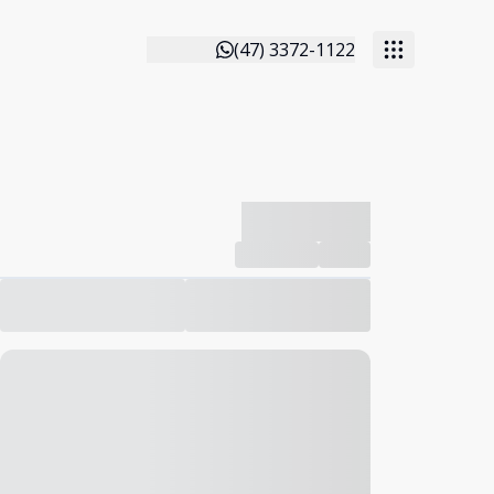
(47) 3372-1122
-------------
Compartilhar
Favorito