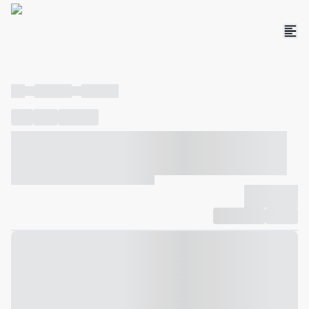
----
----- -----
----- -----
----
-----
---- ------
----- ----- -- ------ ---- ---- -- ----- ----- -----
--- ------
----- ----- -- ------ ----- ----- -- ------
-------------
Compartilhar
Favorito