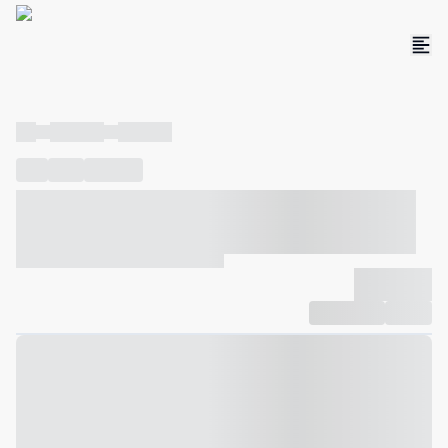
----
----- -----
----- -----
----
-----
---- ------
----- ----- -- ------ ---- ---- -- ----- ----- -----
--- ------
----- ----- -- ------ ----- ----- -- ------
-------------
Compartilhar
Favorito