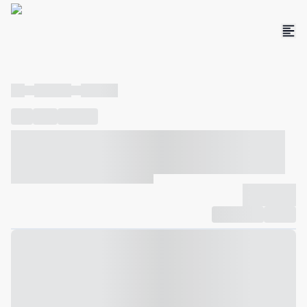
----
----- -----
----- -----
----
-----
---- ------
----- ----- -- ------ ---- ---- -- ----- ----- -----
--- ------
----- ----- -- ------ ----- ----- -- ------
-------------
Compartilhar
Favorito