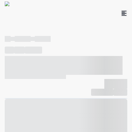
----
----- -----
----- -----
----
-----
---- ------
----- ----- -- ------ ---- ---- -- ----- ----- -----
--- ------
----- ----- -- ------ ----- ----- -- ------
-------------
Compartilhar
Favorito