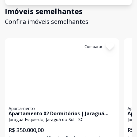
Imóveis semelhantes
Confira imóveis semelhantes
Cód:
938
Comparar
Có
Apartamento
Apa
Apartamento 02 Dormitórios | Jaraguá
Apa
esquerdo - Jaraguá do Sul
Jar
Jaraguá Esquerdo, Jaraguá do Sul - SC
Jara
R$ 350.000,00
R$ 