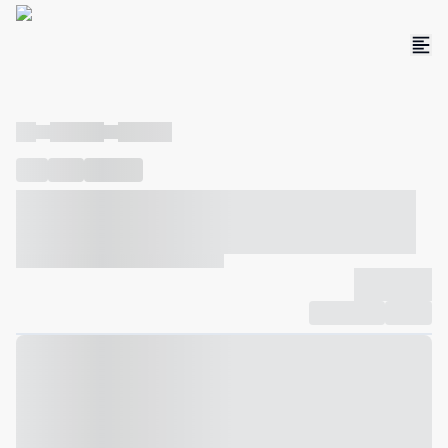
----
----- -----
----- -----
----
-----
---- ------
----- ----- -- ------ ---- ---- -- ----- ----- -----
--- ------
----- ----- -- ------ ----- ----- -- ------
-------------
Compartilhar
Favorito