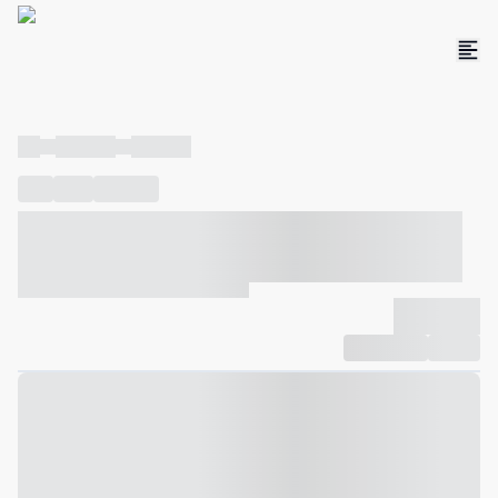
----
----- -----
----- -----
----
-----
---- ------
----- ----- -- ------ ---- ---- -- ----- ----- -----
--- ------
----- ----- -- ------ ----- ----- -- ------
-------------
Compartilhar
Favorito