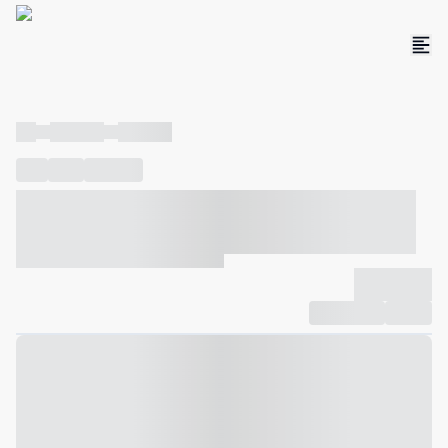
----
----- -----
----- -----
----
-----
---- ------
----- ----- -- ------ ---- ---- -- ----- ----- -----
--- ------
----- ----- -- ------ ----- ----- -- ------
-------------
Compartilhar
Favorito