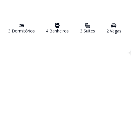
3
Dormitório
s
4
Banheiro
s
3
Suíte
s
2
Vaga
s