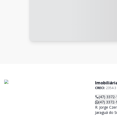
Imobiliári
CRECI:
2354-3
(47) 3372-
(47) 3372-
R. Jorge Czer
Jaraguá do S