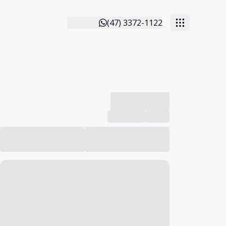
(47) 3372-1122
-------------
Compartilhar
Favorito