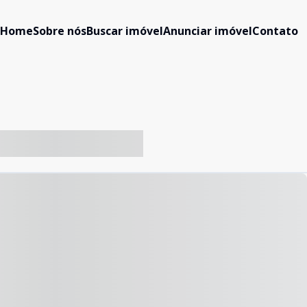
Home
Sobre nós
Buscar imóvel
Anunciar imóvel
Contato
-- ----- ----- --- ------