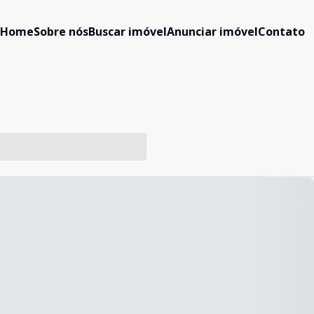
Home
Sobre nós
Buscar imóvel
Anunciar imóvel
Contato
-- ----- ----- --- ------