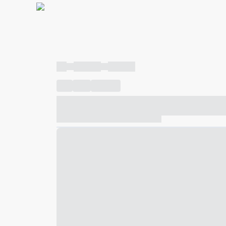
----
----- -----
----- -----
----
-----
---- ------
----- ----- -- ------ ---- ---- -- ---
----- ----- -- ------ ----- ----- -- ------