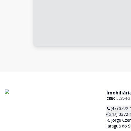
Imobiliári
CRECI:
2354-3
(47) 3372-
(47) 3372-
R. Jorge Czer
Jaraguá do S