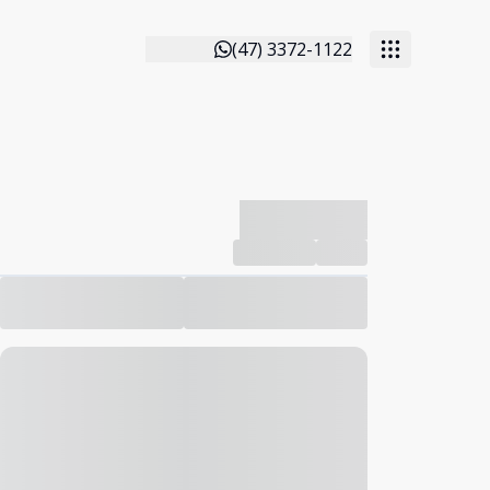
(47) 3372-1122
-------------
Compartilhar
Favorito