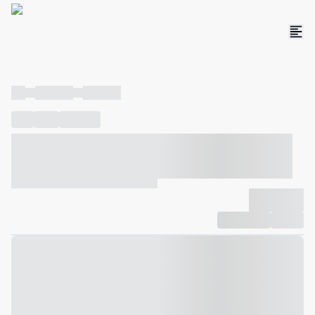
----
----- -----
----- -----
----
-----
---- ------
----- ----- -- ------ ---- ---- -- ----- ----- -----
--- ------
----- ----- -- ------ ----- ----- -- ------
-------------
Compartilhar
Favorito