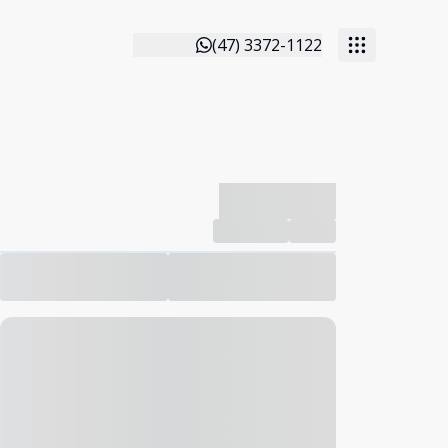
(47) 3372-1122
-------------
Compartilhar
Favorito