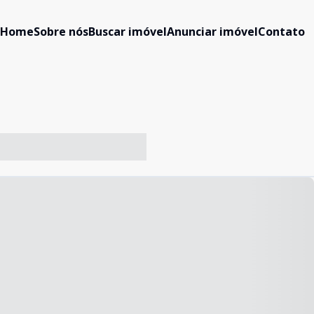
Home
Sobre nós
Buscar imóvel
Anunciar imóvel
Contato
-- ----- ----- --- ------