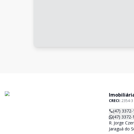
Imobiliári
CRECI:
2354-3
(47) 3372-
(47) 3372-
R. Jorge Czer
Jaraguá do S