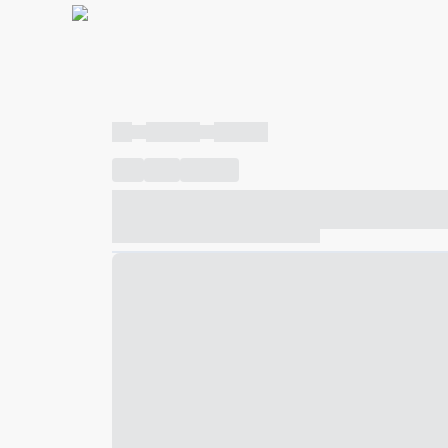
----
----- -----
----- -----
----
-----
---- ------
----- ----- -- ------ ---- ---- -- ---
----- ----- -- ------ ----- ----- -- ------