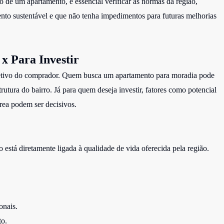
o de um apartamento, é essencial verificar as normas da região,
ento sustentável e que não tenha impedimentos para futuras melhorias
x Para Investir
jetivo do comprador. Quem busca um apartamento para moradia pode
rutura do bairro. Já para quem deseja investir, fatores como potencial
rea podem ser decisivos.
está diretamente ligada à qualidade de vida oferecida pela região.
onais.
to.