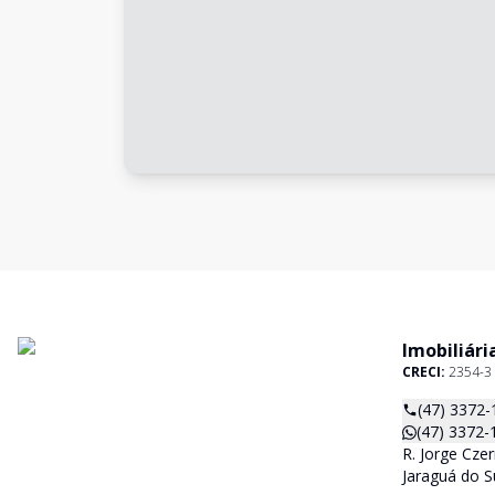
Imobiliári
CRECI:
2354-3
(47) 3372-
(47) 3372-
R. Jorge Czer
Jaraguá do S