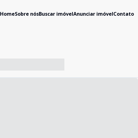
Home
Sobre nós
Buscar imóvel
Anunciar imóvel
Contato
-- ----- ----- --- ------