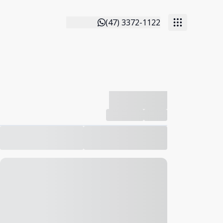
(47) 3372-1122
-------------
Compartilhar
Favorito