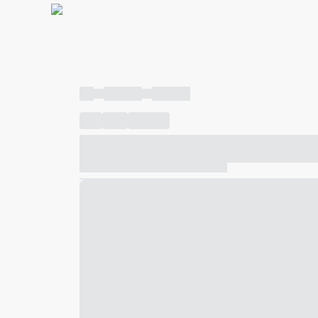
----
----- -----
----- -----
----
-----
---- ------
----- ----- -- ------ ---- ---- -- ---
----- ----- -- ------ ----- ----- -- ------