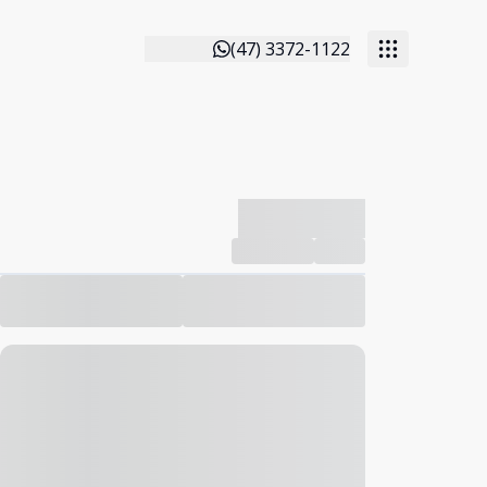
(47) 3372-1122
-------------
Compartilhar
Favorito