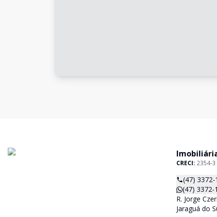
Imobiliári
CRECI:
2354-3
(47) 3372-
(47) 3372-
R. Jorge Czer
Jaraguá do S