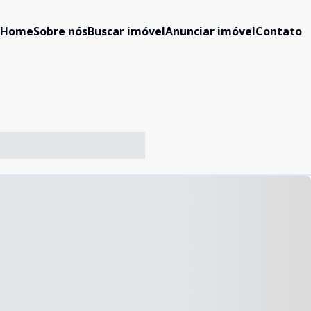
Home
Sobre nós
Buscar imóvel
Anunciar imóvel
Contato
-- ----- ----- --- ------