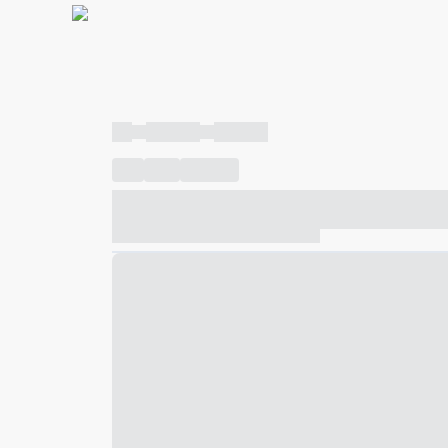
----
----- -----
----- -----
----
-----
---- ------
----- ----- -- ------ ---- ---- -- ---
----- ----- -- ------ ----- ----- -- ------