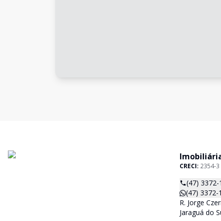
Imobiliári
CRECI:
2354-3
(47) 3372-
(47) 3372-
R. Jorge Czer
Jaraguá do S