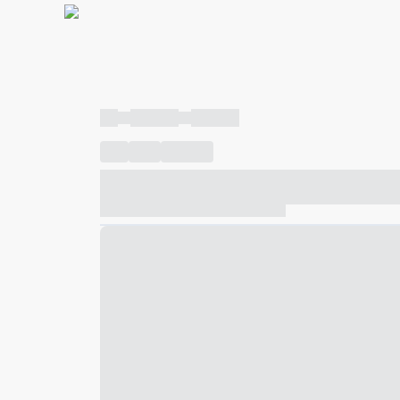
----
----- -----
----- -----
----
-----
---- ------
----- ----- -- ------ ---- ---- -- ---
----- ----- -- ------ ----- ----- -- ------