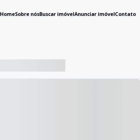
Home
Sobre nós
Buscar imóvel
Anunciar imóvel
Contato
-- ----- ----- --- ------