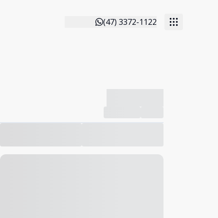
(47) 3372-1122
-------------
Compartilhar
Favorito