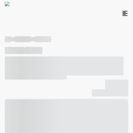
----
----- -----
----- -----
----
-----
---- ------
----- ----- -- ------ ---- ---- -- ----- ----- -----
--- ------
----- ----- -- ------ ----- ----- -- ------
-------------
Compartilhar
Favorito