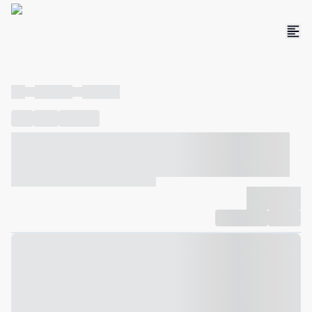
----
----- -----
----- -----
----
-----
---- ------
----- ----- -- ------ ---- ---- -- ----- ----- -----
--- ------
----- ----- -- ------ ----- ----- -- ------
-------------
Compartilhar
Favorito