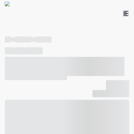
----
----- -----
----- -----
----
-----
---- ------
----- ----- -- ------ ---- ---- -- ----- ----- -----
--- ------
----- ----- -- ------ ----- ----- -- ------
-------------
Compartilhar
Favorito