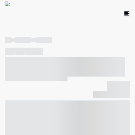
----
----- -----
----- -----
----
-----
---- ------
----- ----- -- ------ ---- ---- -- ----- ----- -----
--- ------
----- ----- -- ------ ----- ----- -- ------
-------------
Compartilhar
Favorito