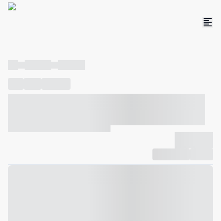
----
----- -----
----- -----
----
-----
---- ------
----- ----- -- ------ ---- ---- -- ----- ----- -----
--- ------
----- ----- -- ------ ----- ----- -- ------
-------------
Compartilhar
Favorito