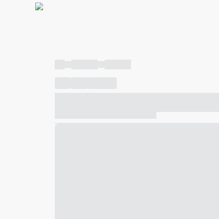
----
----- -----
----- -----
----
-----
---- ------
----- ----- -- ------ ---- ---- -- ---
----- ----- -- ------ ----- ----- -- ------