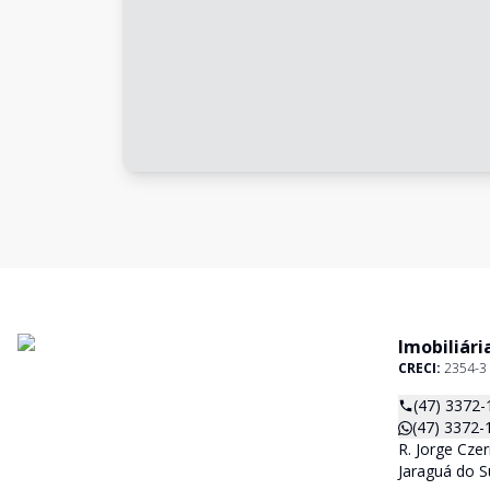
Imobiliári
CRECI:
2354-3
(47) 3372-
(47) 3372-
R. Jorge Czer
Jaraguá do S