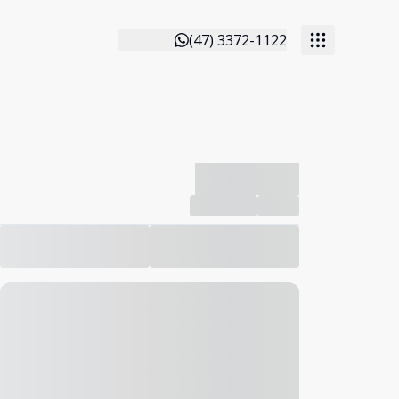
(47) 3372-1122
-------------
Compartilhar
Favorito