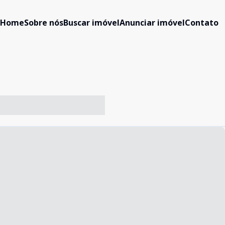
Home
Sobre nós
Buscar imóvel
Anunciar imóvel
Contato
-- ----- ----- --- ------