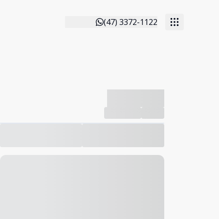
(47) 3372-1122
-------------
Compartilhar
Favorito