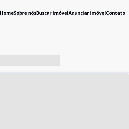
Home
Sobre nós
Buscar imóvel
Anunciar imóvel
Contato
-- ----- ----- --- ------