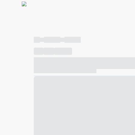
----
----- -----
----- -----
----
-----
---- ------
----- ----- -- ------ ---- ---- -- ---
----- ----- -- ------ ----- ----- -- ------