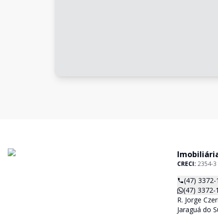
Imobiliári
CRECI:
2354-3
(47) 3372-
(47) 3372-
R. Jorge Czer
Jaraguá do S