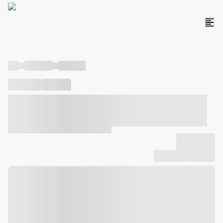
----
----- -----
----- -----
----
-----
---- ------
----- ----- -- ------ ---- ---- -- ----- ----- -----
--- ------
----- ----- -- ------ ----- ----- -- ------
-------------
Compartilhar
Favorito