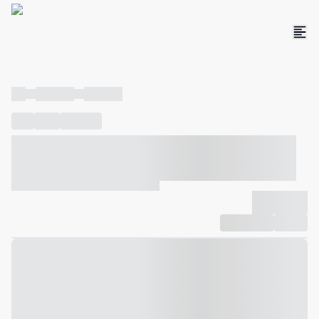
----
----- -----
----- -----
----
-----
---- ------
----- ----- -- ------ ---- ---- -- ----- ----- -----
--- ------
----- ----- -- ------ ----- ----- -- ------
-------------
Compartilhar
Favorito