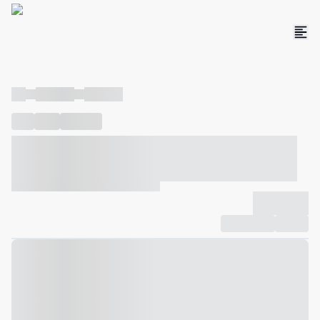
----
----- -----
----- -----
----
-----
---- ------
----- ----- -- ------ ---- ---- -- ----- ----- -----
--- ------
----- ----- -- ------ ----- ----- -- ------
-------------
Compartilhar
Favorito