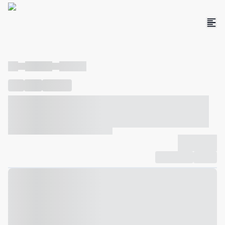
----
----- -----
----- -----
----
-----
---- ------
----- ----- -- ------ ---- ---- -- ----- ----- -----
--- ------
----- ----- -- ------ ----- ----- -- ------
-------------
Compartilhar
Favorito