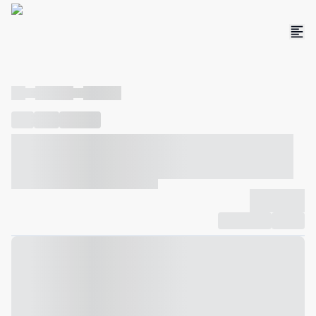
----
----- -----
----- -----
----
-----
---- ------
----- ----- -- ------ ---- ---- -- ----- ----- -----
--- ------
----- ----- -- ------ ----- ----- -- ------
-------------
Compartilhar
Favorito