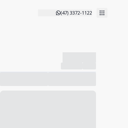
(47) 3372-1122
-------------
Compartilhar
Favorito