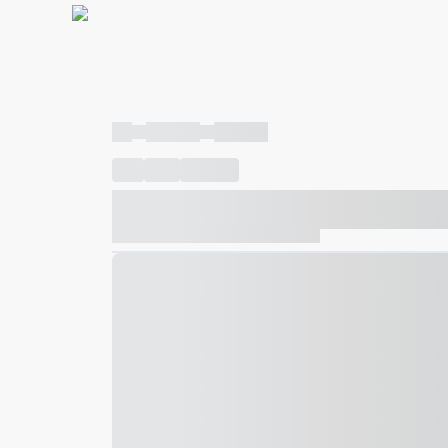
----
----- -----
----- -----
----
-----
---- ------
----- ----- -- ------ ---- ---- -- ---
----- ----- -- ------ ----- ----- -- ------