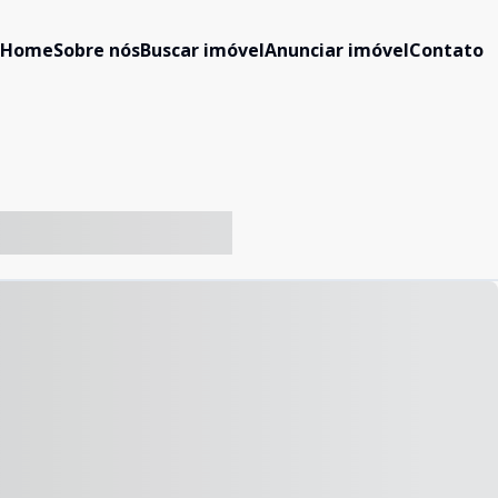
Home
Sobre nós
Buscar imóvel
Anunciar imóvel
Contato
-- ----- ----- --- ------