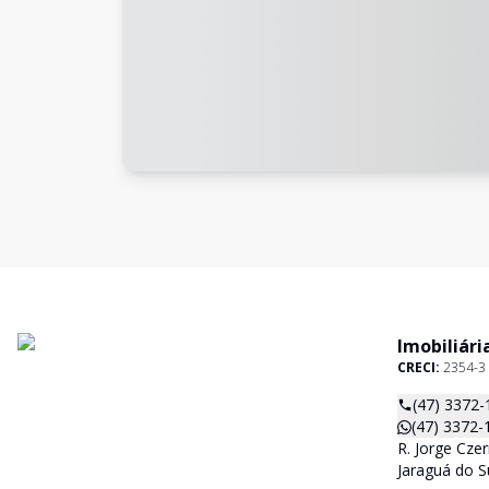
Imobiliári
CRECI:
2354-3
(47) 3372-
(47) 3372-
R. Jorge Czer
Jaraguá do S