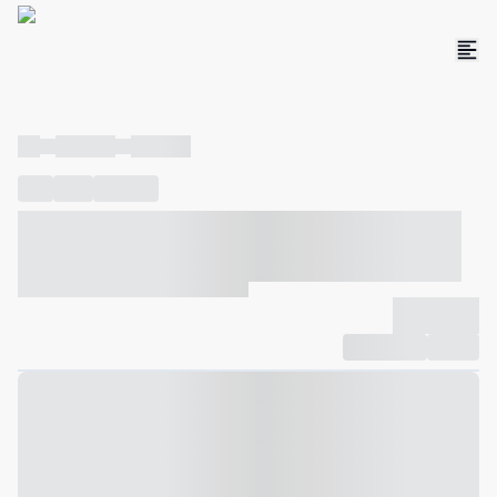
----
----- -----
----- -----
----
-----
---- ------
----- ----- -- ------ ---- ---- -- ----- ----- -----
--- ------
----- ----- -- ------ ----- ----- -- ------
-------------
Compartilhar
Favorito