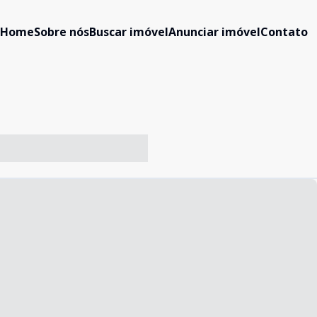
Home
Sobre nós
Buscar imóvel
Anunciar imóvel
Contato
-- ----- ----- --- ------