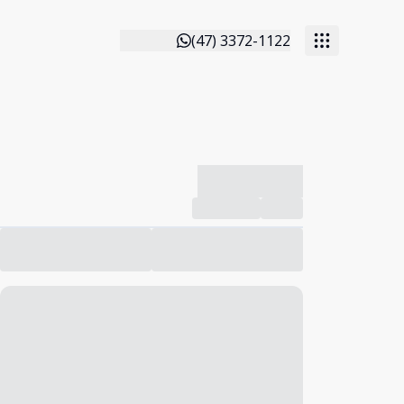
(47) 3372-1122
-------------
Compartilhar
Favorito