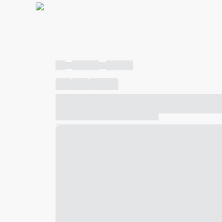
----
----- -----
----- -----
----
-----
---- ------
----- ----- -- ------ ---- ---- -- ---
----- ----- -- ------ ----- ----- -- ------