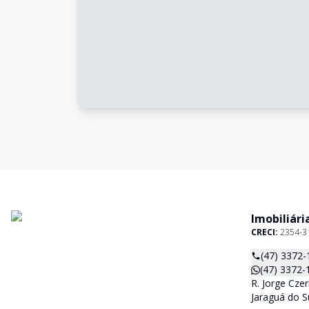
Imobiliári
CRECI:
2354-3
(47) 3372-
(47) 3372-
R. Jorge Czer
Jaraguá do S